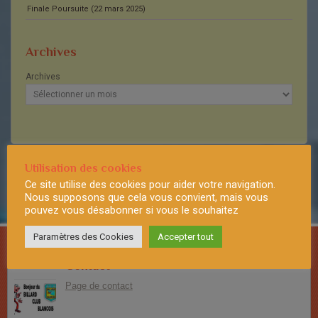
Finale Poursuite (22 mars 2025)
Archives
Archives
Utilisation des cookies
Ce site utilise des cookies pour aider votre navigation.
Nous supposons que cela vous convient, mais vous
Notre page Facebook
pouvez vous désabonner si vous le souhaitez
aller sur notre page facebook
(connectez-vous à Facebook avant)
Paramètres des Cookies
Accepter tout
Contact
Page de contact